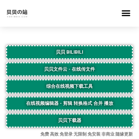
贝贝 BILIBILI
贝贝文件云 - 在线传文件
综合在线视频下载工具
在线视频编辑器 - 剪辑 转换格式 合并 播放
贝贝下载器
免费 高效 免登录 无限制 免安装 非商业 随缘更新