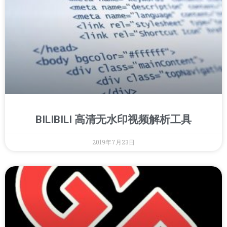
BILIBILI 高清无水印视频解析工具
2019年7月23日